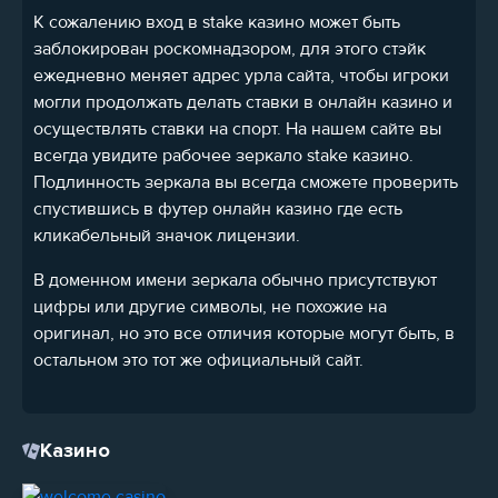
К сожалению вход в stake казино может быть
заблокирован роскомнадзором, для этого стэйк
ежедневно меняет адрес урла сайта, чтобы игроки
могли продолжать делать ставки в онлайн казино и
осуществлять ставки на спорт. На нашем сайте вы
всегда увидите рабочее зеркало stake казино.
Подлинность зеркала вы всегда сможете проверить
спустившись в футер онлайн казино где есть
кликабельный значок лицензии.
В доменном имени зеркала обычно присутствуют
цифры или другие символы, не похожие на
оригинал, но это все отличия которые могут быть, в
остальном это тот же официальный сайт.
Казино