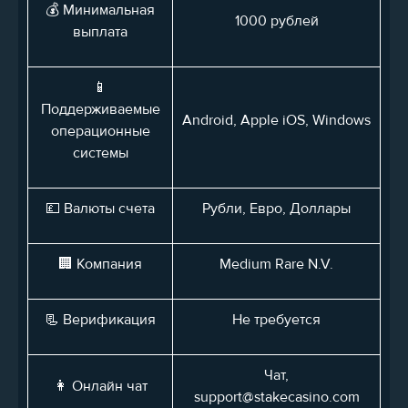
💰 Минимальная
1000 рублей
выплата
📱
Поддерживаемые
Android, Apple iOS, Windows
операционные
системы
💷 Валюты счета
Рубли, Евро, Доллары
🏢 Компания
Medium Rare N.V.
📃 Верификация
Не требуется
Чат,
👩 Онлайн чат
support@stakecasino.com